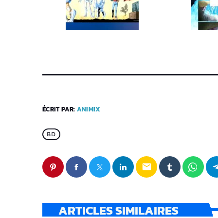
ÉCRIT PAR:
ANIMIX
BD
email
ARTICLES SIMILAIRES