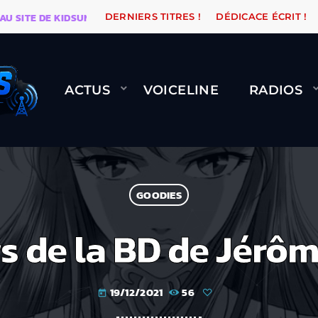
TE DE KIDSUNE
WARÉTRO
ORANGE ROAD QUI PASSE,
DERNIERS TITRES !
DÉDICACE ÉCRIT !
ACTUS
VOICELINE
RADIOS
GOODIES
s de la BD de Jérôm
19/12/2021
56
today