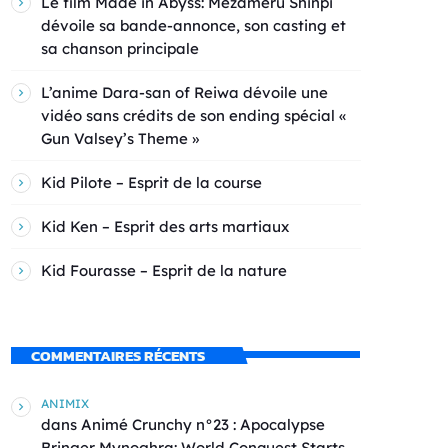
Le film Made in Abyss: Mezameru Shinpi
dévoile sa bande-annonce, son casting et
sa chanson principale
L’anime Dara-san of Reiwa dévoile une
vidéo sans crédits de son ending spécial «
Gun Valsey’s Theme »
Kid Pilote – Esprit de la course
Kid Ken – Esprit des arts martiaux
Kid Fourasse – Esprit de la nature
COMMENTAIRES RÉCENTS
ANIMIX
dans
Animé Crunchy n°23 : Apocalypse
Bringer Mynoghra: World Conquest Starts