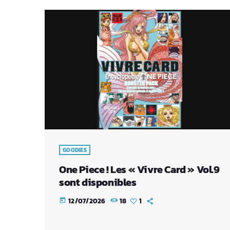
GOODIES
One Piece ! Les « Vivre Card » Vol.9
sont disponibles
12/07/2026
18
1
today