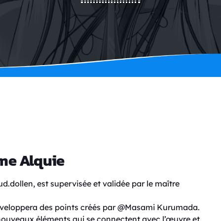
ôme Alquie
.dollen, est supervisée et validée par le maître
 développera des points créés par @Masami Kurumada.
 nouveaux éléments qui se connectent avec l’œuvre et