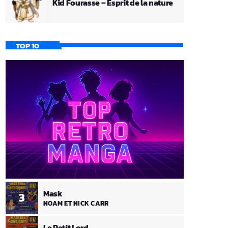
Kid Fourasse – Esprit de la nature
TOP 10
Mask
3
NOAM ET NICK CARR
Le Petit Lord