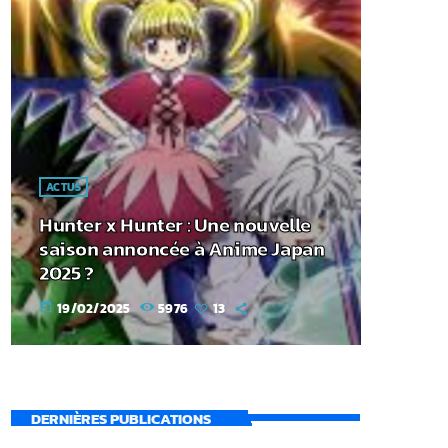
ACTUS
Hunter x Hunter : Une nouvelle
saison annoncée à Anime Japan
2025 ?
19/02/2025
5976
13
today
DERNIÈRES PUBLICATIONS