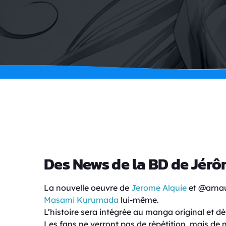
Des News de la BD de Jér
La nouvelle oeuvre de
Jerome Alquie
et @arnaud
Masami Kurumada
lui-même.
L’histoire sera intégrée au manga original et
Les fans ne verront pas de répétition, mais de