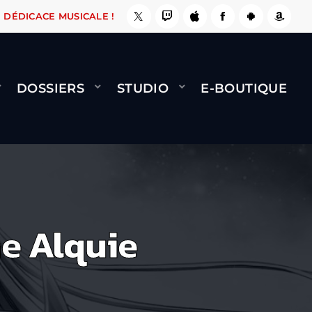
 ÇA LE FAIT !
NAMI
BERNARD MINET - FLY (
DÉDICACE MUSICALE !
DOSSIERS
STUDIO
E-BOUTIQUE
e Alquie