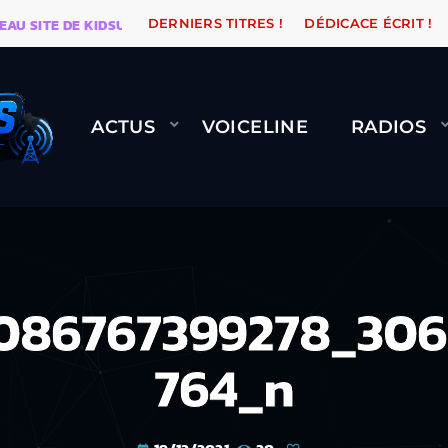
ITE DE KIDSUNE
WARÉTRO
ORANGE ROAD QUI PASS
DERNIERS TITRES !
DÉDICACE ÉCRIT !
ACTUS
VOICELINE
RADIOS
3086767399278_306
764_n