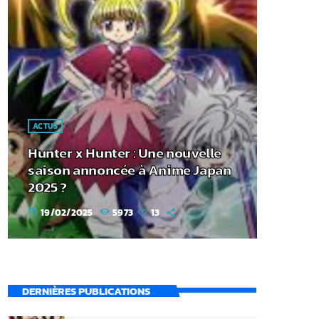
ACTUS
Hunter x Hunter : Une nouvelle
saison annoncée à Anime Japan
2025 ?
19/02/2025
5973
13
today
DERNIÈRES PUBLICATIONS