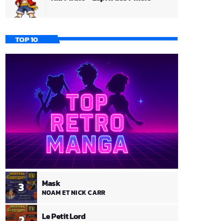
TOP 10
Mask
3
NOAM ET NICK CARR
Le Petit Lord
2