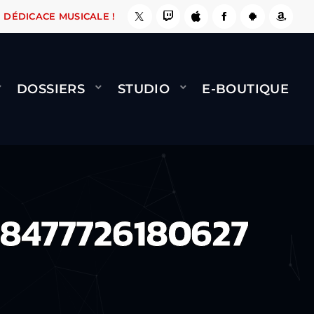
E, ÇA LE FAIT !
NAMI
BERNARD MINET - FLY
DÉDICACE MUSICALE !
DOSSIERS
STUDIO
E-BOUTIQUE
8477726180627