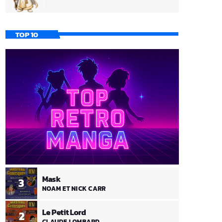
TOP 10
Mask
3
NOAM ET NICK CARR
Le Petit Lord
2
CLAUDE LOMBARD