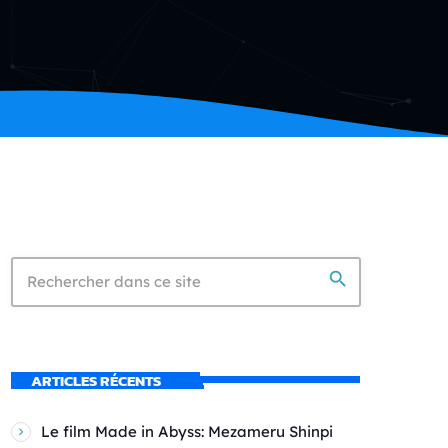
search
ARTICLES RÉCENTS
Le film Made in Abyss: Mezameru Shinpi