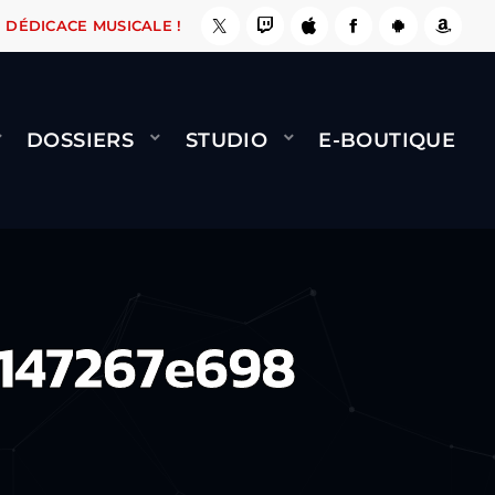
A LE FAIT !
NAMI
BERNARD MINET - FLY (GÉ
DÉDICACE MUSICALE !
DOSSIERS
STUDIO
E-BOUTIQUE
147267e698