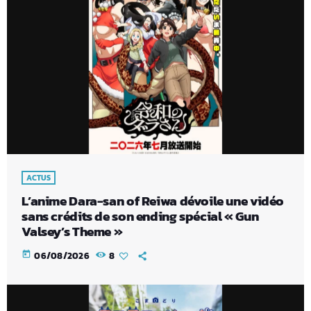
ACTUS
L’anime Dara-san of Reiwa dévoile une vidéo
sans crédits de son ending spécial « Gun
Valsey’s Theme »
today
06/08/2026
8