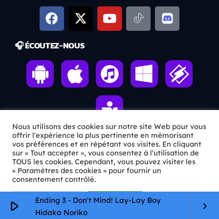
🎧 ÉCOUTEZ-NOUS
Nous utilisons des cookies sur notre site Web pour vous
offrir l'expérience la plus pertinente en mémorisant
vos préférences et en répétant vos visites. En cliquant
sur « Tout accepter », vous consentez à l'utilisation de
ℹ️ INFOS PRATIQUES
TOUS les cookies. Cependant, vous pouvez visiter les
« Paramètres des cookies » pour fournir un
✉️
Contact
consentement contrôlé.
🦊
Qui sommes-nous ?
Paramètres Cookie
Tout accepter
Ending 3 - Don't Mind! Lay-Lay Boy
play_arrow
keyboard_arrow_right
Hidaka Noriko
📄
Mentions légales