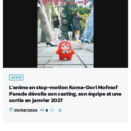
ACTUS
L’anime en stop-motion Koma-Dori Mofmof
Parade dévoile son casting, son équipe et une
sortie en janvier 2027
today
05/08/2026
8