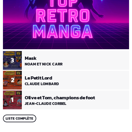
Mask
3
NOAM ET NICK CARR
Le Petit Lord
2
CLAUDE LOMBARD
Olive et Tom, champions de foot
1
JEAN-CLAUDE CORBEL
LISTE COMPLÈTE