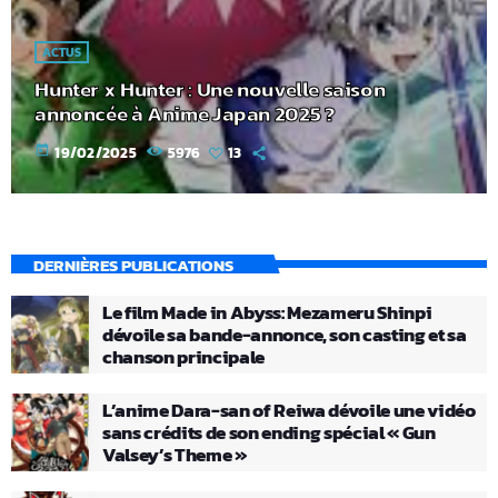
ACTUS
Hunter x Hunter : Une nouvelle saison
annoncée à Anime Japan 2025 ?
today
19/02/2025
5976
13
DERNIÈRES PUBLICATIONS
Le film Made in Abyss: Mezameru Shinpi
dévoile sa bande-annonce, son casting et sa
chanson principale
L’anime Dara-san of Reiwa dévoile une vidéo
sans crédits de son ending spécial « Gun
Valsey’s Theme »