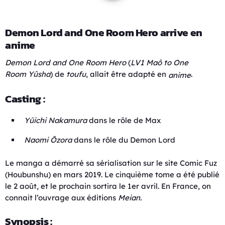
Demon Lord and One Room Hero arrive en
anime
Demon Lord and
One Room
Hero
(
LV1 Maô to
One
Room
Yûsha
) de
toufu
, allait être adapté en
.
anime
Casting :
Yūichi Nakamura
dans le rôle de Max
Naomi Ōzora
dans le rôle du Demon Lord
Le manga a démarré sa sérialisation sur le site Comic Fuz
(Houbunshu) en mars 2019. Le cinquième tome a été publié
le 2 août, et le prochain sortira le 1er avril. En France, on
connait l’ouvrage aux éditions
Meian.
Synopsis :