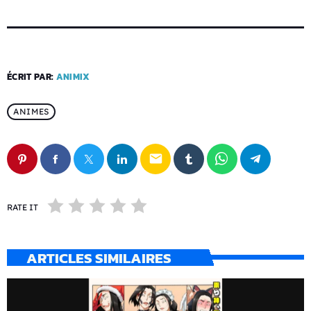
ÉCRIT PAR:
ANIMIX
ANIMES
email
RATE IT
ARTICLES SIMILAIRES