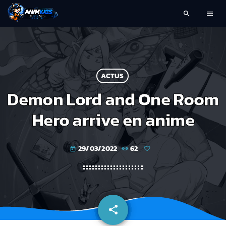
search
menu
ACTUS
Demon Lord and One Room
Hero arrive en anime
29/03/2022
62
today
share
email