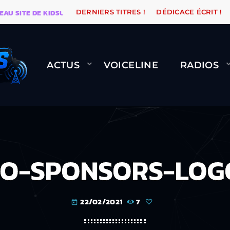
ITE DE KIDSUNE
WARÉTRO
ORANGE ROAD QUI PASS
DERNIERS TITRES !
DÉDICACE ÉCRIT !
ACTUS
VOICELINE
RADIOS
O-SPONSORS-LOG
22/02/2021
7
today