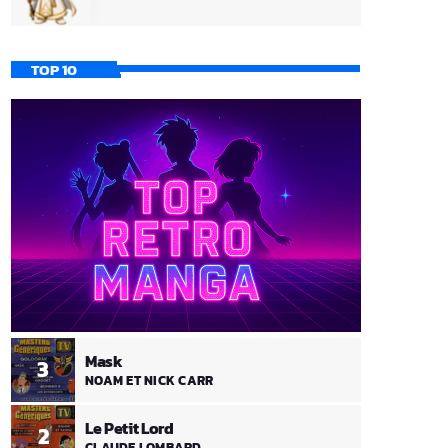
TOP 10
Mask
3
NOAM ET NICK CARR
Le Petit Lord
2
CLAUDE LOMBARD