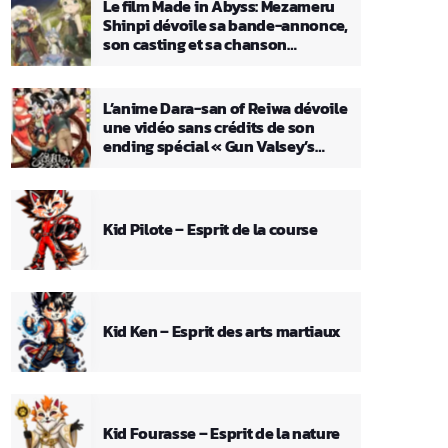
Le film Made in Abyss: Mezameru
Shinpi dévoile sa bande-annonce,
son casting et sa chanson
principale
L’anime Dara-san of Reiwa dévoile
une vidéo sans crédits de son
ending spécial « Gun Valsey’s
Theme »
Kid Pilote – Esprit de la course
Kid Ken – Esprit des arts martiaux
Kid Fourasse – Esprit de la nature