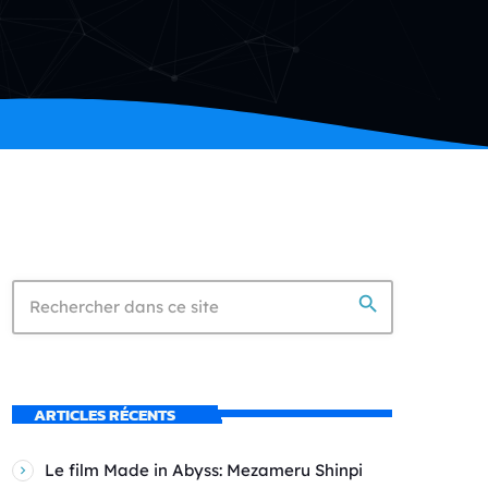
search
ARTICLES RÉCENTS
Le film Made in Abyss: Mezameru Shinpi