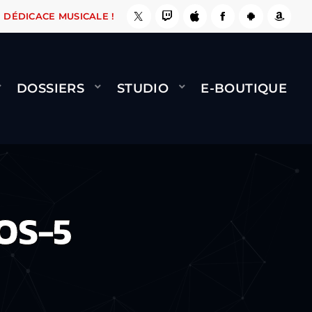
E, ÇA LE FAIT !
NAMI
BERNARD MINET - FLY
DÉDICACE MUSICALE !
DOSSIERS
STUDIO
E-BOUTIQUE
OS-5