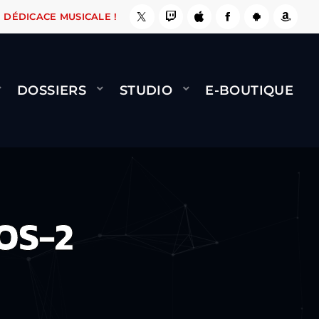
E, ÇA LE FAIT !
NAMI
BERNARD MINET - FLY
DÉDICACE MUSICALE !
DOSSIERS
STUDIO
E-BOUTIQUE
OS-2