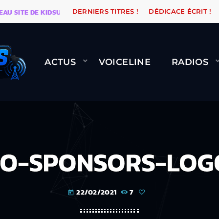
ITE DE KIDSUNE
WARÉTRO
ORANGE ROAD QUI PASS
DERNIERS TITRES !
DÉDICACE ÉCRIT !
ACTUS
VOICELINE
RADIOS
O-SPONSORS-LOG
22/02/2021
7
today