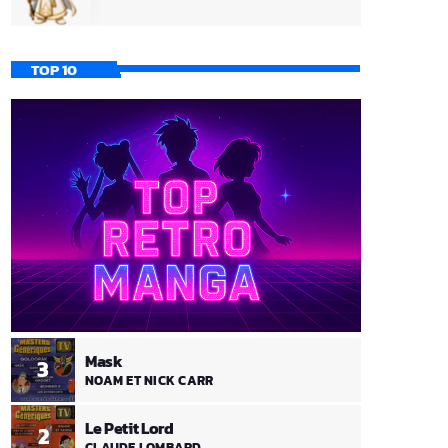
TOP 10
Mask
3
NOAM ET NICK CARR
Le Petit Lord
2
CLAUDE LOMBARD