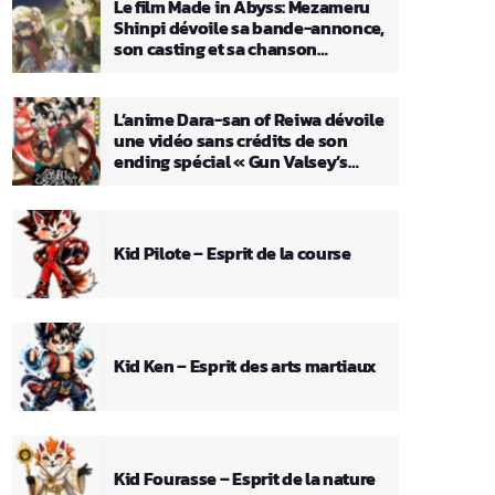
Le film Made in Abyss: Mezameru
Shinpi dévoile sa bande-annonce,
son casting et sa chanson
principale
L’anime Dara-san of Reiwa dévoile
une vidéo sans crédits de son
ending spécial « Gun Valsey’s
Theme »
Kid Pilote – Esprit de la course
Kid Ken – Esprit des arts martiaux
Kid Fourasse – Esprit de la nature