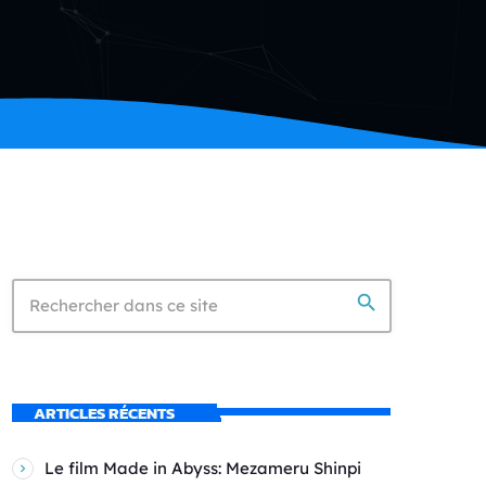
search
ARTICLES RÉCENTS
Le film Made in Abyss: Mezameru Shinpi