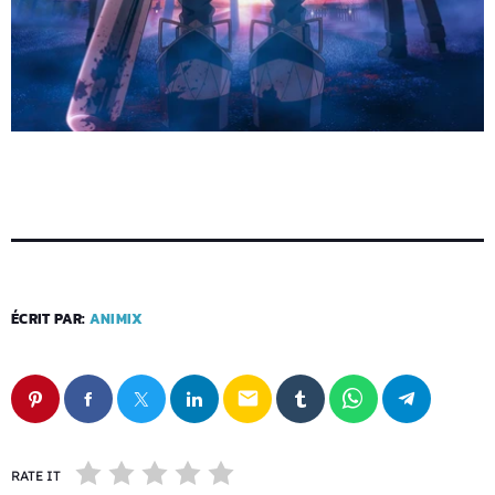
ÉCRIT PAR:
ANIMIX
email
RATE IT