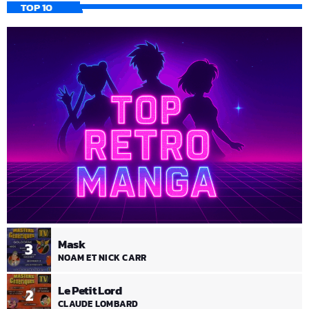
TOP 10
Mask
3
NOAM ET NICK CARR
Le Petit Lord
2
CLAUDE LOMBARD