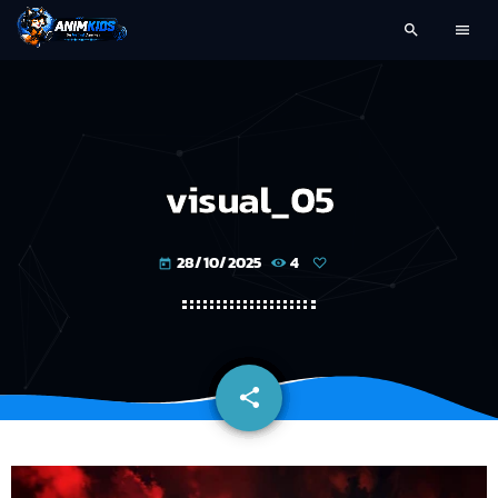
search
menu
visual_05
28/10/2025
4
today
share
email