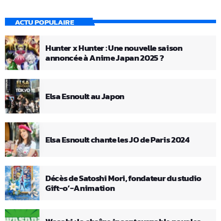
ACTU POPULAIRE
Hunter x Hunter : Une nouvelle saison
annoncée à Anime Japan 2025 ?
Elsa Esnoult au Japon
Elsa Esnoult chante les JO de Paris 2024
Décès de Satoshi Mori, fondateur du studio
Gift-o’-Animation