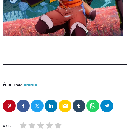
ÉCRIT PAR:
ANIMIX
email
RATE IT