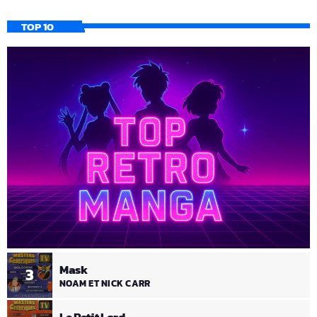
TOP 10
Mask
3
NOAM ET NICK CARR