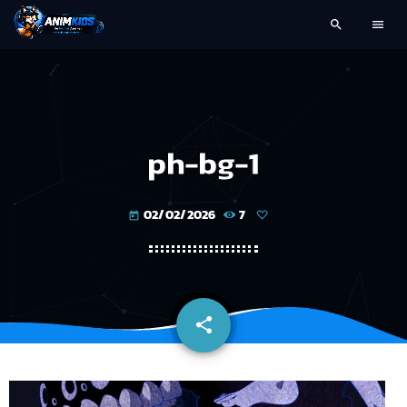
search
menu
ph-bg-1
02/02/2026
7
today
share
email