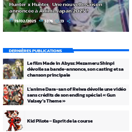
Hunter x Hunter : Une nouvelle saison
annoncée à Anime Japan 2025 ?
today
19/02/2025
5976
13
DERNIÈRES PUBLICATIONS
Le film Made in Abyss: Mezameru Shinpi
dévoile sa bande-annonce, son casting et sa
chanson principale
L’anime Dara-san of Reiwa dévoile une vidéo
sans crédits de son ending spécial « Gun
Valsey’s Theme »
Kid Pilote – Esprit de la course