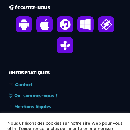
🎧 ÉCOUTEZ-NOUS
ℹ️ INFOS PRATIQUES
✉️
Contact
🦊
Qui sommes-nous ?
📄
Mentions légales
🔒
Confidentialité
Nous utilisons des cookies sur notre site Web pour vous
offrir l'expérience la plus pertinente en mémorisant
🛡️
RGPD