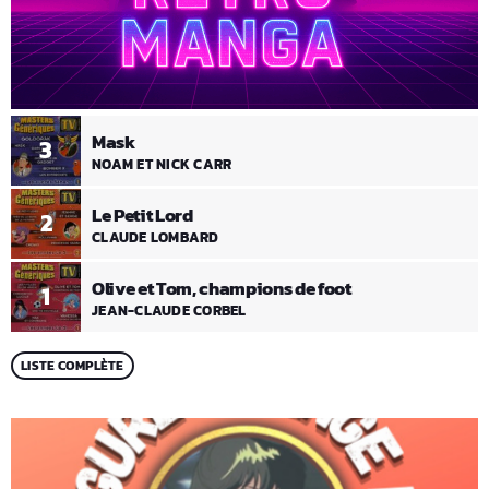
Mask
3
NOAM ET NICK CARR
Le Petit Lord
2
CLAUDE LOMBARD
Olive et Tom, champions de foot
1
JEAN-CLAUDE CORBEL
LISTE COMPLÈTE