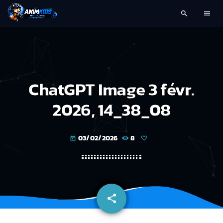
search
menu
ChatGPT Image 3 févr.
2026, 14_38_08
03/02/2026
8
today
share
email