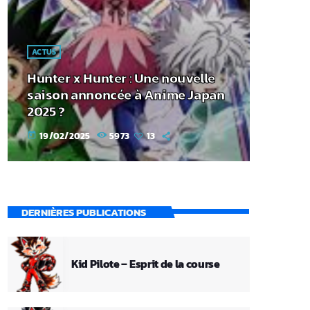
ACTUS
Hunter x Hunter : Une nouvelle
saison annoncée à Anime Japan
2025 ?
19/02/2025
5973
13
today
DERNIÈRES PUBLICATIONS
Kid Pilote – Esprit de la course