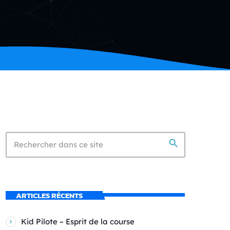
search
ARTICLES RÉCENTS
Kid Pilote – Esprit de la course