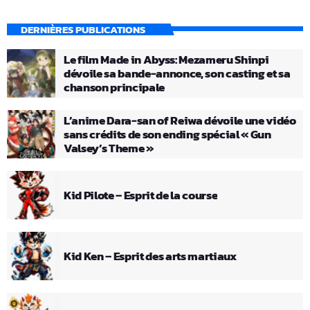
DERNIÈRES PUBLICATIONS
Le film Made in Abyss: Mezameru Shinpi
dévoile sa bande-annonce, son casting et sa
chanson principale
L’anime Dara-san of Reiwa dévoile une vidéo
sans crédits de son ending spécial « Gun
Valsey’s Theme »
Kid Pilote – Esprit de la course
Kid Ken – Esprit des arts martiaux