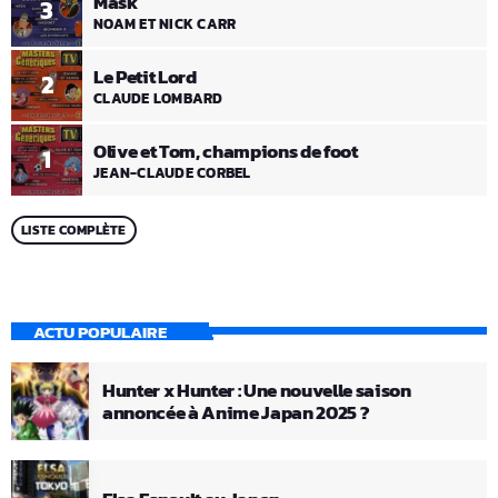
Mask
3
NOAM ET NICK CARR
Le Petit Lord
2
CLAUDE LOMBARD
Olive et Tom, champions de foot
1
JEAN-CLAUDE CORBEL
LISTE COMPLÈTE
ACTU POPULAIRE
Hunter x Hunter : Une nouvelle saison
annoncée à Anime Japan 2025 ?