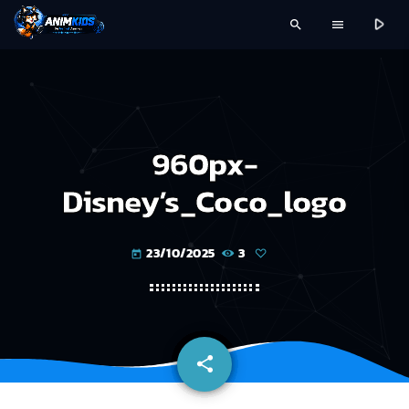
play_arrow
search
menu
960px-
Disney’s_Coco_logo
23/10/2025
3
today
share
email