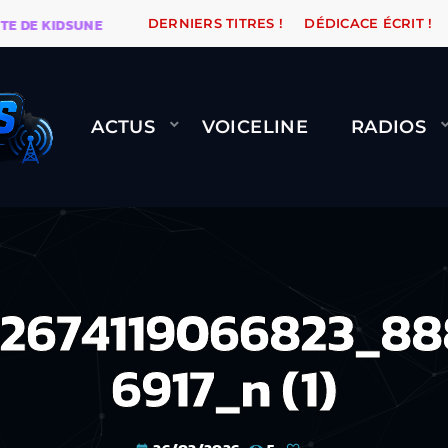
E KIDSUNE
WARÉTRO
ORANGE ROAD QUI PASSE, ÇA 
DERNIERS TITRES !
DÉDICACE ÉCRIT !
ACTUS
VOICELINE
RADIOS
32674119066823_88
6917_n (1)