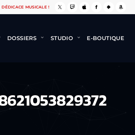
LE FAIT !
NAMI
BERNARD MINET - FLY (GÉNÉ
DÉDICACE MUSICALE !
DOSSIERS
STUDIO
E-BOUTIQUE
8621053829372