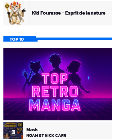
Kid Fourasse – Esprit de la nature
TOP 10
Mask
3
NOAM ET NICK CARR