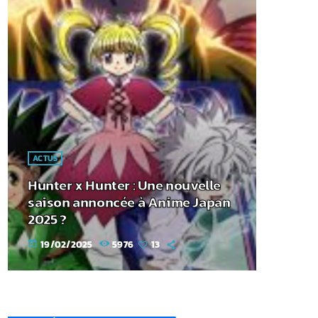
ACTUS
Hunter x Hunter : Une nouvelle
saison annoncée à Anime Japan
2025 ?
19/02/2025
5976
13
today