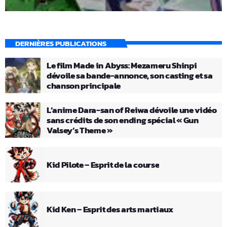
DERNIÈRES PUBLICATIONS
Le film Made in Abyss: Mezameru Shinpi
dévoile sa bande-annonce, son casting et sa
chanson principale
L’anime Dara-san of Reiwa dévoile une vidéo
sans crédits de son ending spécial « Gun
Valsey’s Theme »
Kid Pilote – Esprit de la course
Kid Ken – Esprit des arts martiaux