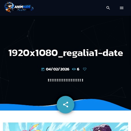
search
menu
1920x1080_regalia1-date
04/02/2026
6
today
share
email