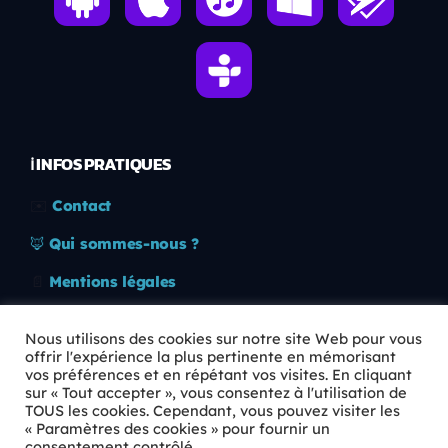
ℹ️ INFOS PRATIQUES
✉️
Contact
🦊
Qui sommes-nous ?
📄
Mentions légales
🔒
Confidentialité
Nous utilisons des cookies sur notre site Web pour vous
offrir l'expérience la plus pertinente en mémorisant
🛡️
RGPD
vos préférences et en répétant vos visites. En cliquant
sur « Tout accepter », vous consentez à l'utilisation de
Copyright © 2026 Animkids. Tous droits réservés.
TOUS les cookies. Cependant, vous pouvez visiter les
« Paramètres des cookies » pour fournir un
consentement contrôlé.