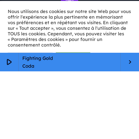
Nous utilisons des cookies sur notre site Web pour vous
offrir l'expérience la plus pertinente en mémorisant
vos préférences et en répétant vos visites. En cliquant
ℹ️ INFOS PRATIQUES
sur « Tout accepter », vous consentez à l'utilisation de
TOUS les cookies. Cependant, vous pouvez visiter les
« Paramètres des cookies » pour fournir un
✉️
Contact
consentement contrôlé.
🦊
Qui sommes-nous ?
Paramètres Cookie
Tout accepter
Fighting Gold
play_arrow
keyboard_arrow_right
📄
Mentions légales
Coda
🔒
Confidentialité
🛡️
RGPD
Copyright © 2026 Animkids. Tous droits réservés.