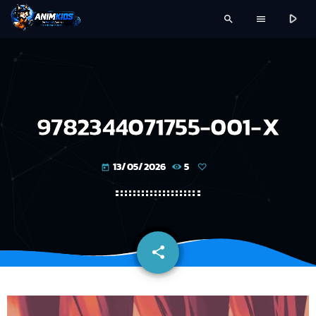
play_arrow
search
menu
9782344071755-001-X
13/05/2026
5
today
share
email