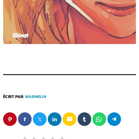
ÉCRIT PAR:
WARMELIN
email