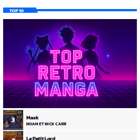
TOP 10
Mask
3
NOAM ET NICK CARR
Le Petit Lord