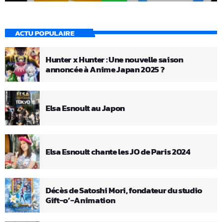
ACTU POPULAIRE
Hunter x Hunter : Une nouvelle saison
annoncée à Anime Japan 2025 ?
Elsa Esnoult au Japon
Elsa Esnoult chante les JO de Paris 2024
Décès de Satoshi Mori, fondateur du studio
Gift-o’-Animation