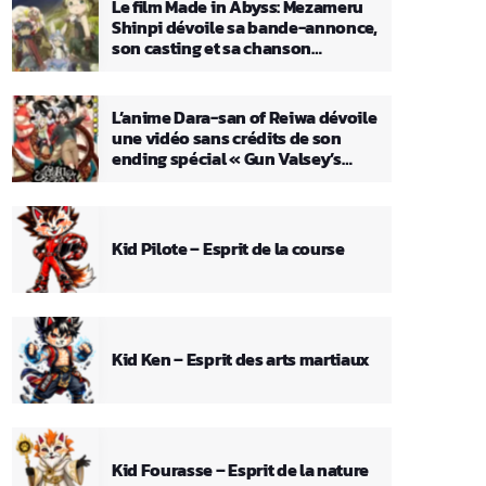
Le film Made in Abyss: Mezameru
Shinpi dévoile sa bande-annonce,
son casting et sa chanson
principale
L’anime Dara-san of Reiwa dévoile
une vidéo sans crédits de son
ending spécial « Gun Valsey’s
Theme »
Kid Pilote – Esprit de la course
Kid Ken – Esprit des arts martiaux
Kid Fourasse – Esprit de la nature