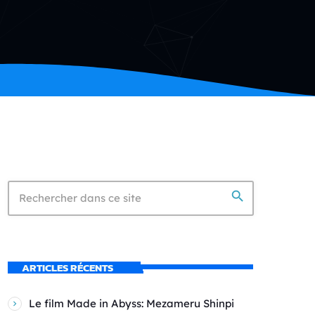
search
ARTICLES RÉCENTS
Le film Made in Abyss: Mezameru Shinpi