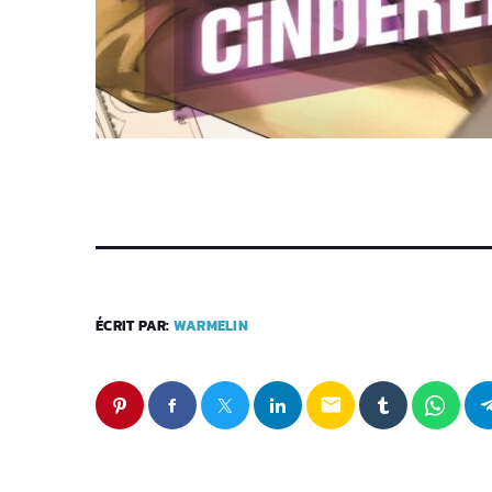
ÉCRIT PAR:
WARMELIN
email