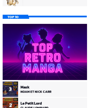
TOP 10
Mask
3
NOAM ET NICK CARR
Le Petit Lord
2
CLAUDE LOMBARD