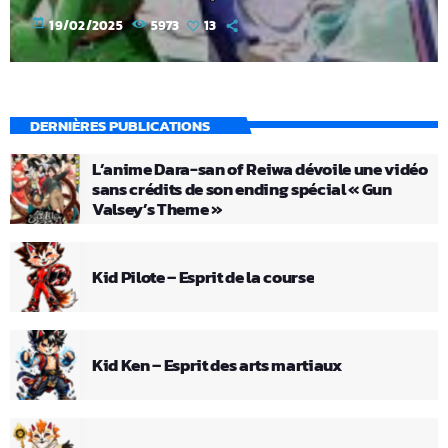
today
19/02/2025
5973
13
DERNIÈRES PUBLICATIONS
L’anime Dara-san of Reiwa dévoile une vidéo
sans crédits de son ending spécial « Gun
Valsey’s Theme »
Kid Pilote – Esprit de la course
Kid Ken – Esprit des arts martiaux