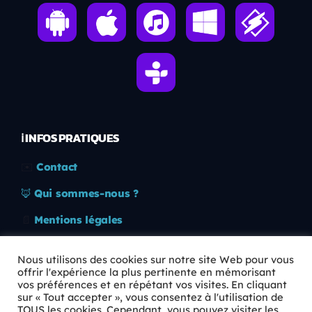
ℹ️ INFOS PRATIQUES
✉️
Contact
🦊
Qui sommes-nous ?
📄
Mentions légales
🔒
Confidentialité
Nous utilisons des cookies sur notre site Web pour vous
offrir l'expérience la plus pertinente en mémorisant
🛡️
RGPD
vos préférences et en répétant vos visites. En cliquant
sur « Tout accepter », vous consentez à l'utilisation de
Copyright © 2026 Animkids. Tous droits réservés.
TOUS les cookies. Cependant, vous pouvez visiter les