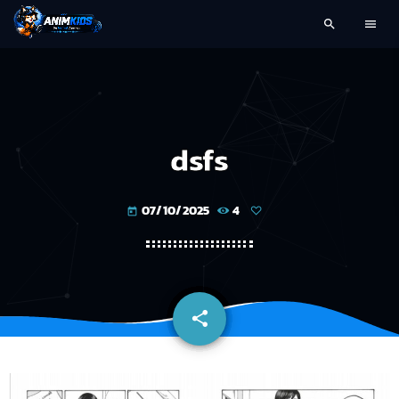
search
menu
dsfs
07/10/2025
4
today
share
email