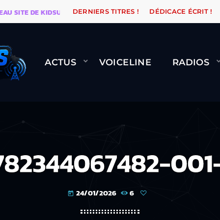
ITE DE KIDSUNE
WARÉTRO
ORANGE ROAD QUI PASSE
DERNIERS TITRES !
DÉDICACE ÉCRIT !
ACTUS
VOICELINE
RADIOS
782344067482-001
24/01/2026
6
today