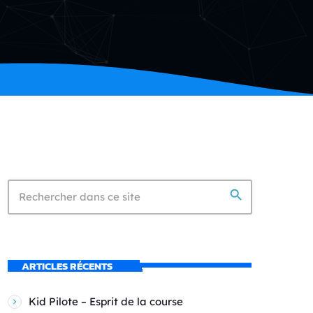
search
ARTICLES RÉCENTS
Kid Pilote – Esprit de la course