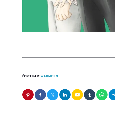
ÉCRIT PAR:
WARMELIN
email