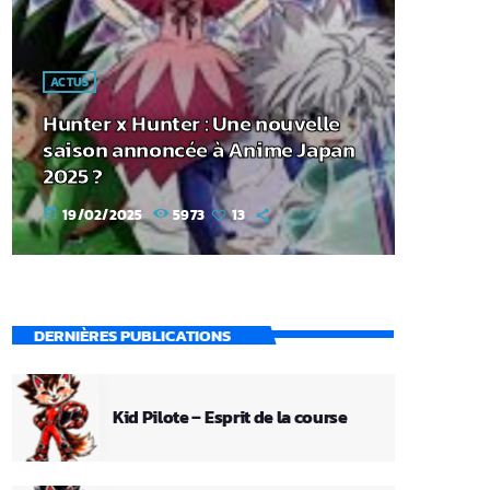
ACTUS
Hunter x Hunter : Une nouvelle
saison annoncée à Anime Japan
2025 ?
19/02/2025
5973
13
today
DERNIÈRES PUBLICATIONS
Kid Pilote – Esprit de la course