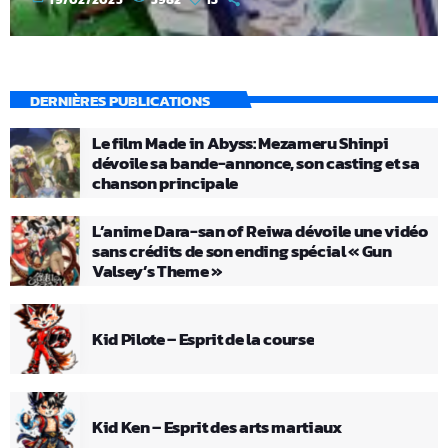
DERNIÈRES PUBLICATIONS
Le film Made in Abyss: Mezameru Shinpi
dévoile sa bande-annonce, son casting et sa
chanson principale
L’anime Dara-san of Reiwa dévoile une vidéo
sans crédits de son ending spécial « Gun
Valsey’s Theme »
Kid Pilote – Esprit de la course
Kid Ken – Esprit des arts martiaux