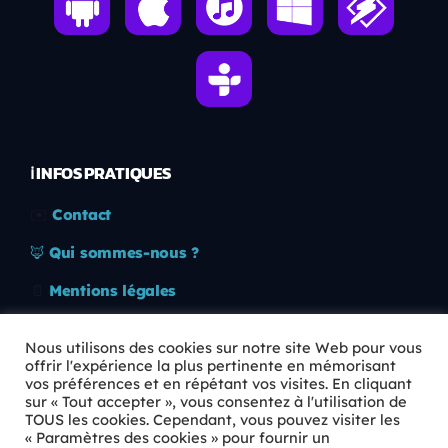
ℹ️ INFOS PRATIQUES
✉️
Contact
🦊
Qui sommes-nous ?
📄
Mentions légales
🔒
Confidentialité
Nous utilisons des cookies sur notre site Web pour vous
offrir l'expérience la plus pertinente en mémorisant
🛡️
RGPD
vos préférences et en répétant vos visites. En cliquant
sur « Tout accepter », vous consentez à l'utilisation de
Copyright © 2026 Animkids. Tous droits réservés.
TOUS les cookies. Cependant, vous pouvez visiter les
« Paramètres des cookies » pour fournir un