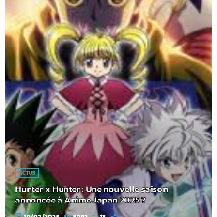
ACTUS
Hunter x Hunter : Une nouvelle saison
annoncée à Anime Japan 2025 ?
today
19/02/2025
5982
13