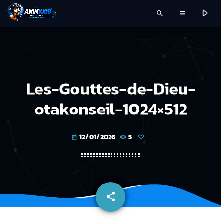
play_arrow
search
menu
Les-Gouttes-de-Dieu-
otakonseil-1024×512
12/01/2026
5
today
share
email