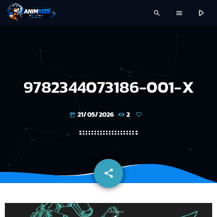
play_arrow
search
menu
9782344073186-001-X
21/05/2026
2
today
share
email