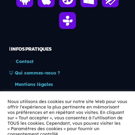
ℹ️ INFOS PRATIQUES
✉️
Contact
🦊
Qui sommes-nous ?
📄
Mentions légales
🔒
Confidentialité
Nous utilisons des cookies sur notre site Web pour vous
offrir l'expérience la plus pertinente en mémorisant
🛡️
RGPD
vos préférences et en répétant vos visites. En cliquant
sur « Tout accepter », vous consentez à l'utilisation de
Copyright © 2026 Animkids. Tous droits réservés.
TOUS les cookies. Cependant, vous pouvez visiter les
« Paramètres des cookies » pour fournir un
consentement contrôlé.