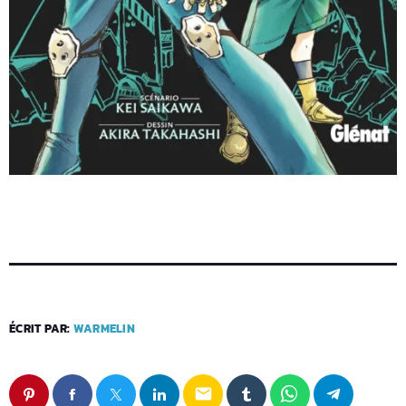
ÉCRIT PAR:
WARMELIN
email