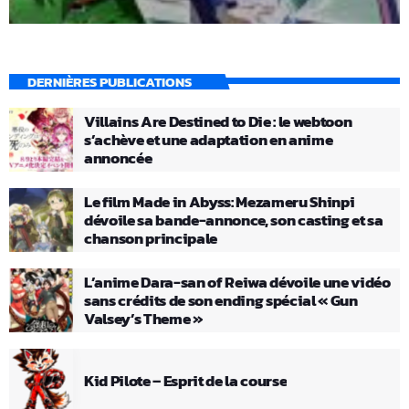
DERNIÈRES PUBLICATIONS
Villains Are Destined to Die : le webtoon
s’achève et une adaptation en anime
annoncée
Le film Made in Abyss: Mezameru Shinpi
dévoile sa bande-annonce, son casting et sa
chanson principale
L’anime Dara-san of Reiwa dévoile une vidéo
sans crédits de son ending spécial « Gun
Valsey’s Theme »
Kid Pilote – Esprit de la course