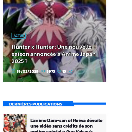
ACTUS
Hunter x Hunter : Une nouvelle
saison annoncée à Anime Japan
2025 ?
19/02/2025
5973
13
today
DERNIÈRES PUBLICATIONS
L’anime Dara-san of Reiwa dévoile
une vidéo sans crédits de son
ending spécial « Gun Valsey’s