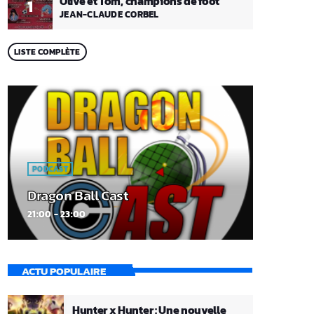
Olive et Tom, champions de foot
1
JEAN-CLAUDE CORBEL
LISTE COMPLÈTE
PODCAST
Dragon Ball Cast
21:00 - 23:00
ACTU POPULAIRE
Hunter x Hunter : Une nouvelle