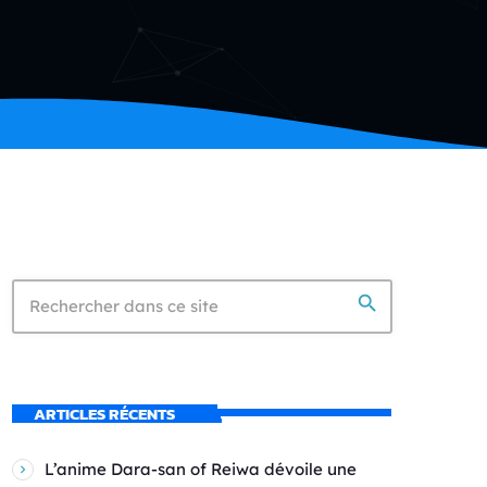
search
ARTICLES RÉCENTS
L’anime Dara-san of Reiwa dévoile une