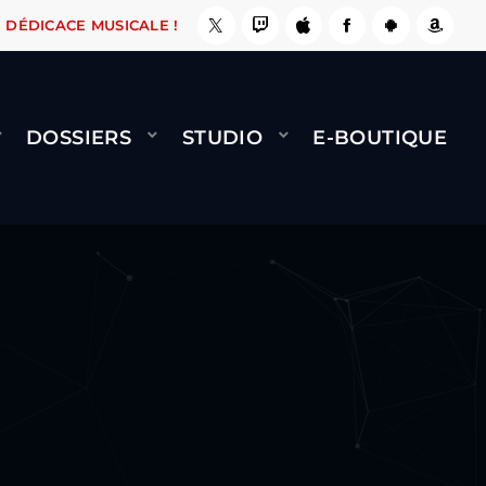
 ÇA LE FAIT !
NAMI
BERNARD MINET - FLY (
DÉDICACE MUSICALE !
DOSSIERS
STUDIO
E-BOUTIQUE