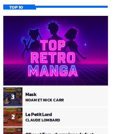
TOP 10
Mask
3
NOAM ET NICK CARR
Le Petit Lord
2
CLAUDE LOMBARD