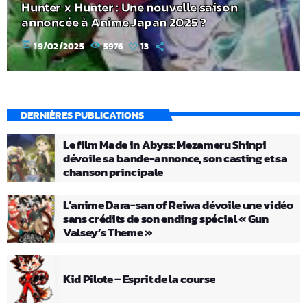
Hunter x Hunter : Une nouvelle saison
annoncée à Anime Japan 2025 ?
today
19/02/2025
5976
13
DERNIÈRES PUBLICATIONS
Le film Made in Abyss: Mezameru Shinpi
dévoile sa bande-annonce, son casting et sa
chanson principale
L’anime Dara-san of Reiwa dévoile une vidéo
sans crédits de son ending spécial « Gun
Valsey’s Theme »
Kid Pilote – Esprit de la course