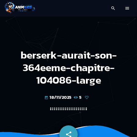
search
menu
berserk-aurait-son-
364eeme-chapitre-
104086-large
18/11/2025
5
today
share
email