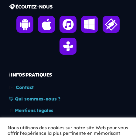
🎧 ÉCOUTEZ-NOUS
ℹ️ INFOS PRATIQUES
✉️
Contact
🦊
Qui sommes-nous ?
📄
Mentions légales
🔒
Confidentialité
Nous utilisons des cookies sur notre site Web pour vous
offrir l'expérience la plus pertinente en mémorisant
🛡️
RGPD