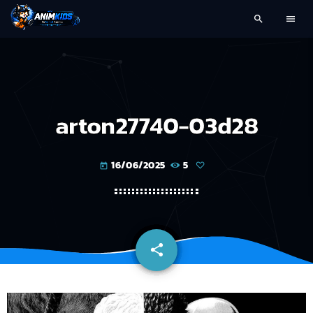
search
menu
arton27740-03d28
16/06/2025
5
today
share
email