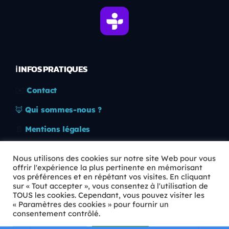
ℹ️ INFOS PRATIQUES
✉️
Contact
🦊
Qui sommes-nous ?
📄
Mentions légales
🔒
Confidentialité
Nous utilisons des cookies sur notre site Web pour vous
offrir l'expérience la plus pertinente en mémorisant
🛡️
RGPD
vos préférences et en répétant vos visites. En cliquant
sur « Tout accepter », vous consentez à l'utilisation de
Copyright © 2026 Animkids. Tous droits réservés.
TOUS les cookies. Cependant, vous pouvez visiter les
« Paramètres des cookies » pour fournir un
consentement contrôlé.