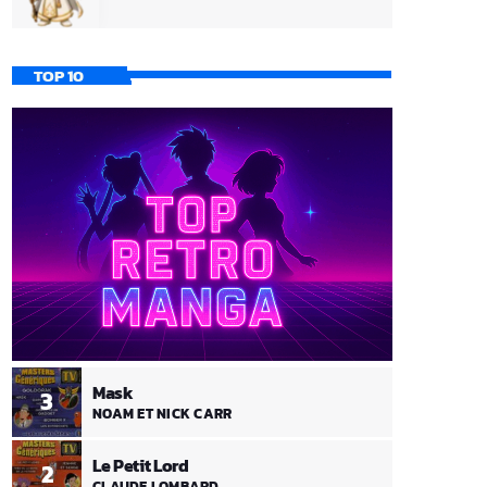
TOP 10
Mask
3
NOAM ET NICK CARR
Le Petit Lord
2
CLAUDE LOMBARD