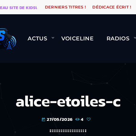
ITE DE KIDSUNE
WARÉTRO
ORANGE ROAD QUI PASS
DERNIERS TITRES !
DÉDICACE ÉCRIT !
ACTUS
VOICELINE
RADIOS
alice-etoiles-c
27/05/2026
4
today