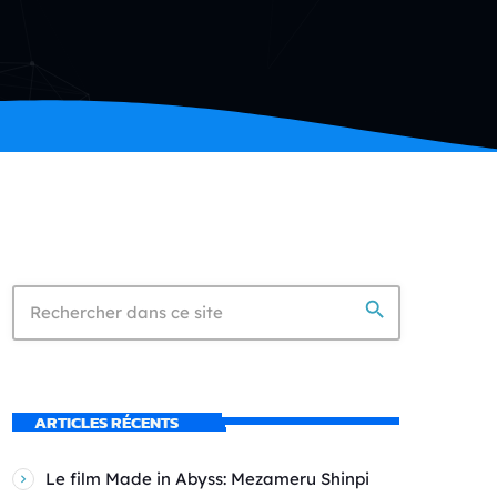
search
ARTICLES RÉCENTS
Le film Made in Abyss: Mezameru Shinpi