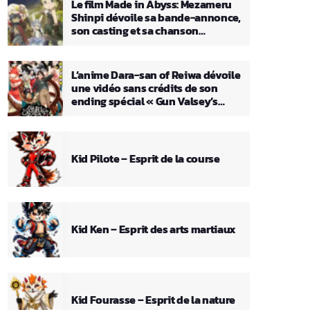
Le film Made in Abyss: Mezameru
Shinpi dévoile sa bande-annonce,
son casting et sa chanson
principale
L’anime Dara-san of Reiwa dévoile
une vidéo sans crédits de son
ending spécial « Gun Valsey’s
Theme »
Kid Pilote – Esprit de la course
Kid Ken – Esprit des arts martiaux
Kid Fourasse – Esprit de la nature