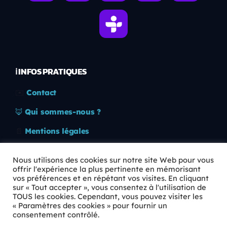
ℹ️ INFOS PRATIQUES
✉️
Contact
🦊
Qui sommes-nous ?
📄
Mentions légales
🔒
Confidentialité
Nous utilisons des cookies sur notre site Web pour vous
offrir l'expérience la plus pertinente en mémorisant
🛡️
RGPD
vos préférences et en répétant vos visites. En cliquant
sur « Tout accepter », vous consentez à l'utilisation de
Copyright © 2026 Animkids. Tous droits réservés.
TOUS les cookies. Cependant, vous pouvez visiter les
« Paramètres des cookies » pour fournir un
consentement contrôlé.