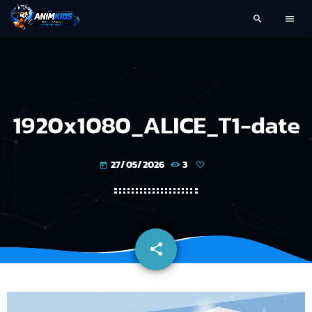
search
menu
1920x1080_ALICE_T1-date
27/05/2026
3
today
share
email