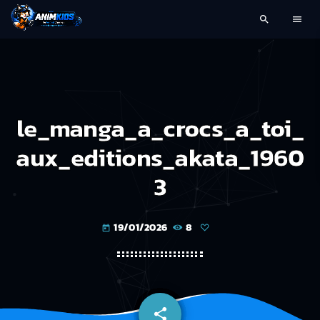
search
menu
le_manga_a_crocs_a_toi_
aux_editions_akata_1960
3
19/01/2026
8
today
share
email