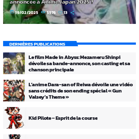
annoncée à Anime Japan 2025 ?
today
19/02/2025
5976
13
DERNIÈRES PUBLICATIONS
Le film Made in Abyss: Mezameru Shinpi
dévoile sa bande-annonce, son casting et sa
chanson principale
L’anime Dara-san of Reiwa dévoile une vidéo
sans crédits de son ending spécial « Gun
Valsey’s Theme »
Kid Pilote – Esprit de la course