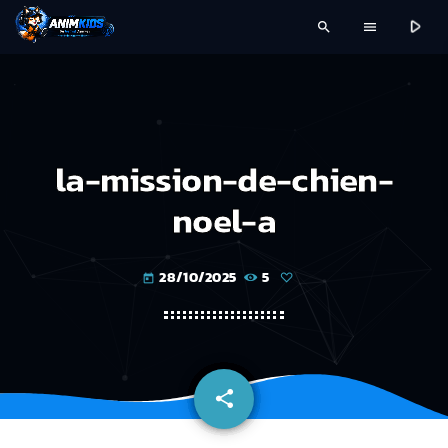
play_arrow
search
menu
la-mission-de-chien-
noel-a
28/10/2025
5
today
share
email