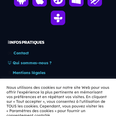
ℹ️ INFOS PRATIQUES
✉️
Contact
🦊
Qui sommes-nous ?
📄
Mentions légales
🔒
Confidentialité
Nous utilisons des cookies sur notre site Web pour vous
offrir l'expérience la plus pertinente en mémorisant
🛡️
RGPD
vos préférences et en répétant vos visites. En cliquant
sur « Tout accepter », vous consentez à l'utilisation de
Copyright © 2026 Animkids. Tous droits réservés.
TOUS les cookies. Cependant, vous pouvez visiter les
« Paramètres des cookies » pour fournir un
consentement contrôlé.