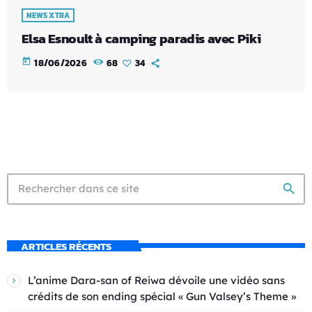
NEWS XTRA
Elsa Esnoult à camping paradis avec Piki
today
18/06/2026
68
34
search
ARTICLES RÉCENTS
L’anime Dara-san of Reiwa dévoile une vidéo sans
crédits de son ending spécial « Gun Valsey’s Theme »