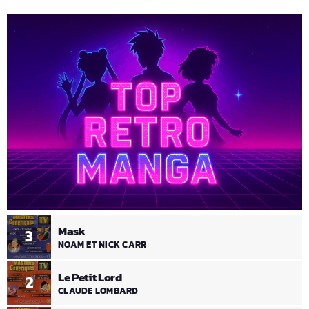
Mask
3
NOAM ET NICK CARR
Le Petit Lord
2
CLAUDE LOMBARD