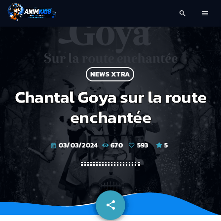
search
menu
NEWS XTRA
Chantal Goya sur la route
enchantée
03/03/2024
670
593
5
today
share
email
593