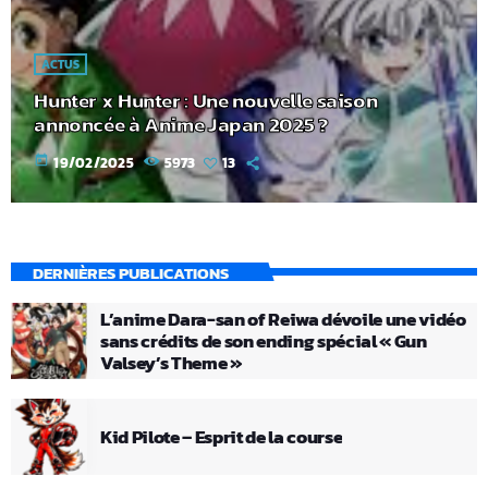
ACTUS
Hunter x Hunter : Une nouvelle saison
annoncée à Anime Japan 2025 ?
today
19/02/2025
5973
13
DERNIÈRES PUBLICATIONS
L’anime Dara-san of Reiwa dévoile une vidéo
sans crédits de son ending spécial « Gun
Valsey’s Theme »
Kid Pilote – Esprit de la course