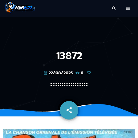
search
menu
13872
22/08/2025
6
today
share
email