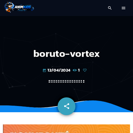
search
menu
boruto-vortex
12/04/2024
1
today
share
email