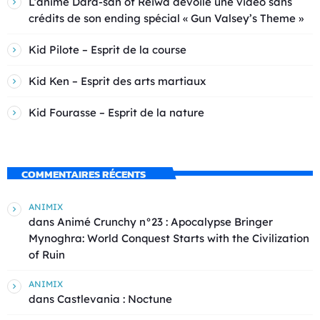
L’anime Dara-san of Reiwa dévoile une vidéo sans
crédits de son ending spécial « Gun Valsey’s Theme »
Kid Pilote – Esprit de la course
Kid Ken – Esprit des arts martiaux
Kid Fourasse – Esprit de la nature
COMMENTAIRES RÉCENTS
ANIMIX
dans
Animé Crunchy n°23 : Apocalypse Bringer
Mynoghra: World Conquest Starts with the Civilization
of Ruin
ANIMIX
dans
Castlevania : Noctune