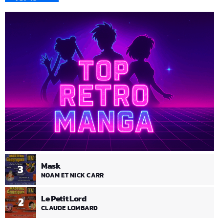
Mask
3
NOAM ET NICK CARR
Le Petit Lord
2
CLAUDE LOMBARD