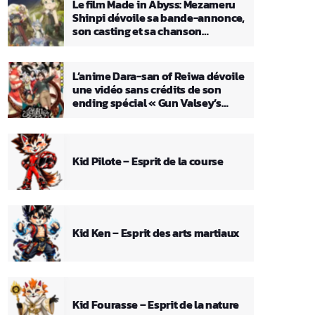
Le film Made in Abyss: Mezameru
Shinpi dévoile sa bande-annonce,
son casting et sa chanson
principale
L’anime Dara-san of Reiwa dévoile
une vidéo sans crédits de son
ending spécial « Gun Valsey’s
Theme »
Kid Pilote – Esprit de la course
Kid Ken – Esprit des arts martiaux
Kid Fourasse – Esprit de la nature