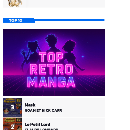
TOP 10
Mask
3
NOAM ET NICK CARR
Le Petit Lord
2
CLAUDE LOMBARD