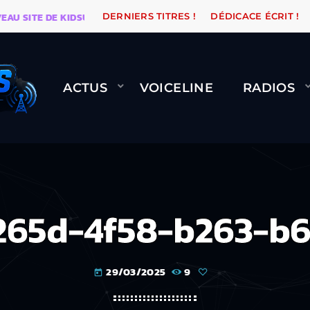
ITE DE KIDSUNE
WARÉTRO
ORANGE ROAD QUI PASSE
DERNIERS TITRES !
DÉDICACE ÉCRIT !
ACTUS
VOICELINE
RADIOS
265d-4f58-b263-b6
29/03/2025
9
today