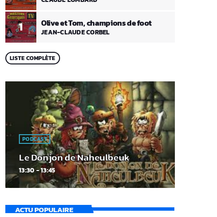
Olive et Tom, champions de foot
1
JEAN-CLAUDE CORBEL
LISTE COMPLÈTE
PODCAST
Le Donjon de Naheulbeuk
13:30 - 13:45
ACTU POPULAIRE