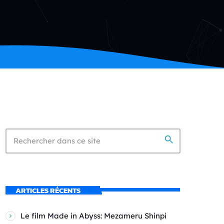
search
ARTICLES RÉCENTS
Le film Made in Abyss: Mezameru Shinpi