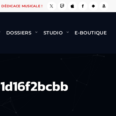
, ÇA LE FAIT !
NAMI
BERNARD MINET - FLY 
DÉDICACE MUSICALE !
DOSSIERS
STUDIO
E-BOUTIQUE
1d16f2bcbb