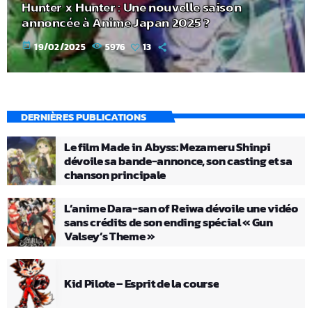
Hunter x Hunter : Une nouvelle saison
annoncée à Anime Japan 2025 ?
today
19/02/2025
5976
13
DERNIÈRES PUBLICATIONS
Le film Made in Abyss: Mezameru Shinpi
dévoile sa bande-annonce, son casting et sa
chanson principale
L’anime Dara-san of Reiwa dévoile une vidéo
sans crédits de son ending spécial « Gun
Valsey’s Theme »
Kid Pilote – Esprit de la course