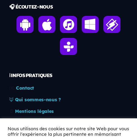
🎧 ÉCOUTEZ-NOUS
ℹ️ INFOS PRATIQUES
✉️
Contact
🦊
Qui sommes-nous ?
📄
Mentions légales
🔒
Confidentialité
Nous utilisons des cookies sur notre site Web pour vous
offrir l'expérience la plus pertinente en mémorisant
🛡️
RGPD