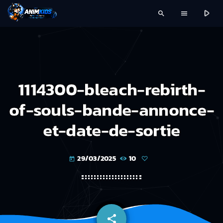
play_arrow
search
menu
1114300-bleach-rebirth-
of-souls-bande-annonce-
et-date-de-sortie
29/03/2025
10
today
share
email