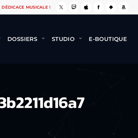
, ÇA LE FAIT !
NAMI
BERNARD MINET - FLY 
DÉDICACE MUSICALE !
DOSSIERS
STUDIO
E-BOUTIQUE
3b2211d16a7