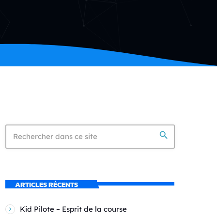
search
ARTICLES RÉCENTS
Kid Pilote – Esprit de la course