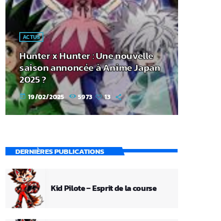
ACTUS
Hunter x Hunter : Une nouvelle
saison annoncée à Anime Japan
2025 ?
19/02/2025
5973
13
today
DERNIÈRES PUBLICATIONS
Kid Pilote – Esprit de la course