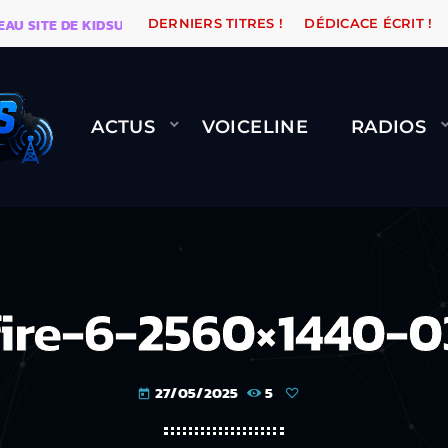
ITE DE KIDSUNE
WARÉTRO
ORANGE ROAD QUI PASSE
DERNIERS TITRES !
DÉDICACE ÉCRIT !
ACTUS
VOICELINE
RADIOS
fire-6-2560×1440-0
27/05/2025
5
today