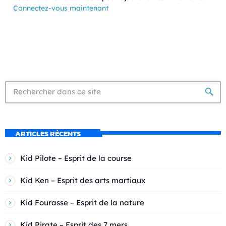
Connectez-vous maintenant
search
ARTICLES RÉCENTS
Kid Pilote – Esprit de la course
Kid Ken – Esprit des arts martiaux
Kid Fourasse – Esprit de la nature
Kid Pirate – Esprit des 7 mers