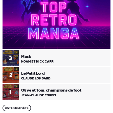
Mask
3
NOAM ET NICK CARR
Le Petit Lord
2
CLAUDE LOMBARD
Olive et Tom, champions de foot
1
JEAN-CLAUDE CORBEL
LISTE COMPLÈTE