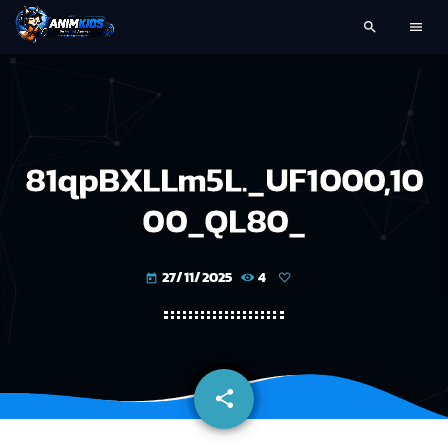
search
menu
81qpBXLLm5L._UF1000,10
00_QL80_
27/11/2025
4
today
share
email