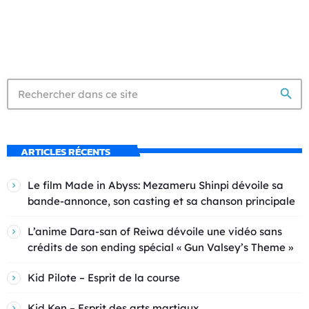
search
ARTICLES RÉCENTS
Le film Made in Abyss: Mezameru Shinpi dévoile sa
bande-annonce, son casting et sa chanson principale
L’anime Dara-san of Reiwa dévoile une vidéo sans
crédits de son ending spécial « Gun Valsey’s Theme »
Kid Pilote – Esprit de la course
Kid Ken – Esprit des arts martiaux