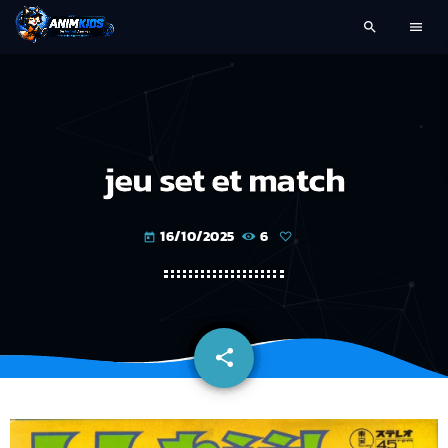
search
menu
jeu set et match
16/10/2025
6
today
share
email