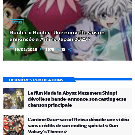
ACTUS
Hunter x Hunter : Une nouvelle saison
annoncée à Anime Japan 2025 ?
today
19/02/2025
5975
13
DERNIÈRES PUBLICATIONS
Le film Made in Abyss: Mezameru Shinpi
dévoile sa bande-annonce, son casting et sa
chanson principale
L’anime Dara-san of Reiwa dévoile une vidéo
sans crédits de son ending spécial « Gun
Valsey’s Theme »