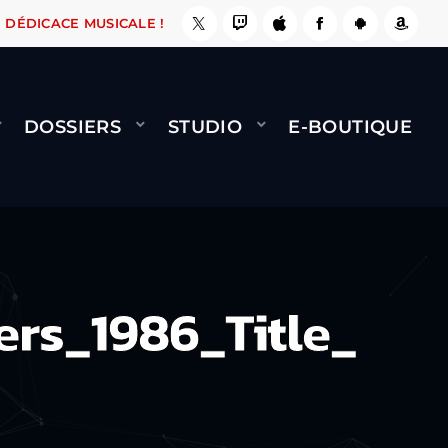
, ÇA LE FAIT !
NAMI
BERNARD MINET - FLY 
DÉDICACE MUSICALE !
DOSSIERS
STUDIO
E-BOUTIQUE
rs_1986_Title_