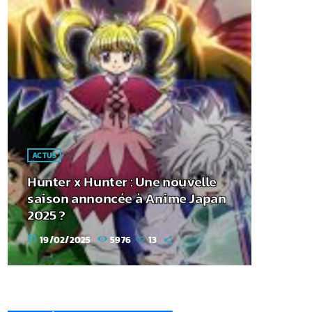
ACTUS
Hunter x Hunter : Une nouvelle
saison annoncée à Anime Japan
2025 ?
19/02/2025
5976
13
today