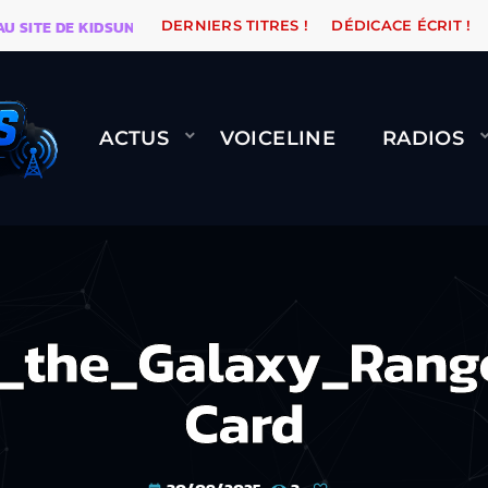
TE DE KIDSUNE
WARÉTRO
ORANGE ROAD QUI PASSE
DERNIERS TITRES !
DÉDICACE ÉCRIT !
ACTUS
VOICELINE
RADIOS
_the_Galaxy_Range
Card