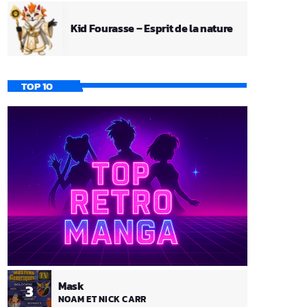
Kid Fourasse – Esprit de la nature
TOP 10
Mask
3
NOAM ET NICK CARR