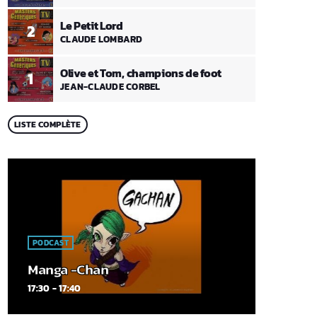
Le Petit Lord
2
CLAUDE LOMBARD
Olive et Tom, champions de foot
1
JEAN-CLAUDE CORBEL
LISTE COMPLÈTE
PODCAST
Manga -Chan
17:30 - 17:40