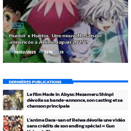
ACTUS
Hunter x Hunter : Une nouvelle saison
annoncée à Anime Japan 2025 ?
today
19/02/2025
5976
13
DERNIÈRES PUBLICATIONS
Le film Made in Abyss: Mezameru Shinpi
dévoile sa bande-annonce, son casting et sa
chanson principale
L’anime Dara-san of Reiwa dévoile une vidéo
sans crédits de son ending spécial « Gun