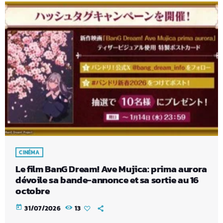
CINÉMA
Le film BanG Dream! Ave Mujica: prima aurora
dévoile sa bande-annonce et sa sortie au 16
octobre
today
31/07/2026
13