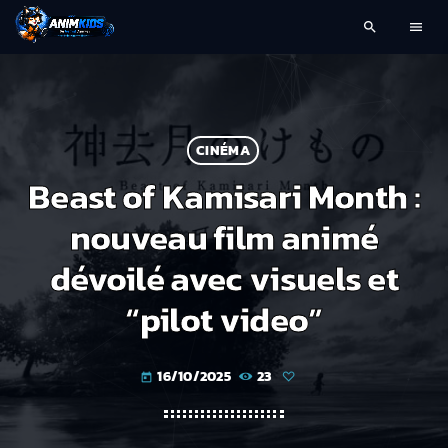
search
menu
CINÉMA
Beast of Kamisari Month :
nouveau film animé
dévoilé avec visuels et
“pilot video”
16/10/2025
23
today