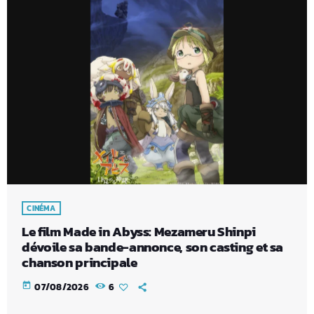
CINÉMA
Le film Made in Abyss: Mezameru Shinpi
dévoile sa bande-annonce, son casting et sa
chanson principale
today
07/08/2026
6