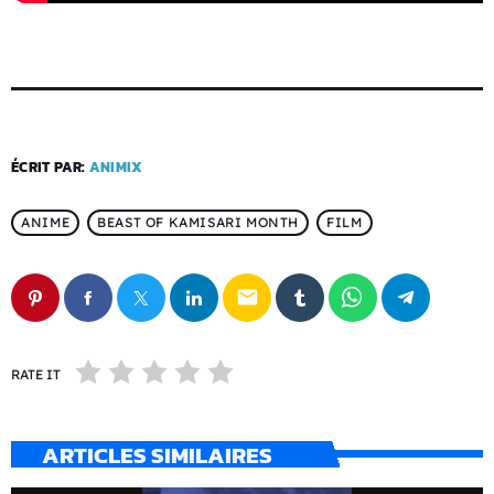
ÉCRIT PAR:
ANIMIX
ANIME
BEAST OF KAMISARI MONTH
FILM
email
RATE IT
ARTICLES SIMILAIRES