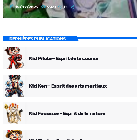
today
19/02/2025
5973
13
DERNIÈRES PUBLICATIONS
Kid Pilote – Esprit de la course
Kid Ken – Esprit des arts martiaux
Kid Fourasse – Esprit de la nature