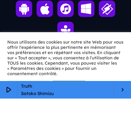
Nous utilisons des cookies sur notre site Web pour vous
offrir l'expérience la plus pertinente en mémorisant
vos préférences et en répétant vos visites. En cliquant
ℹ️ INFOS PRATIQUES
sur « Tout accepter », vous consentez à l'utilisation de
TOUS les cookies. Cependant, vous pouvez visiter les
« Paramètres des cookies » pour fournir un
✉️
Contact
consentement contrôlé.
🦊
Qui sommes-nous ?
Paramètres Cookie
Tout accepter
Truth
play_arrow
keyboard_arrow_right
📄
Mentions légales
Satoko Shimizu
🔒
Confidentialité
🛡️
RGPD
Copyright © 2026 Animkids. Tous droits réservés.