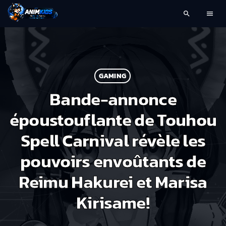
search
menu
GAMING
Bande-annonce
époustouflante de Touhou
Spell Carnival révèle les
pouvoirs envoûtants de
Reimu Hakurei et Marisa
Kirisame!