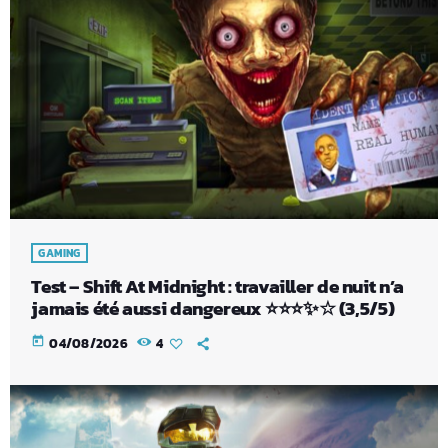
GAMING
Test – Shift At Midnight : travailler de nuit n’a
jamais été aussi dangereux ⭐⭐⭐✨☆ (3,5/5)
today
04/08/2026
4