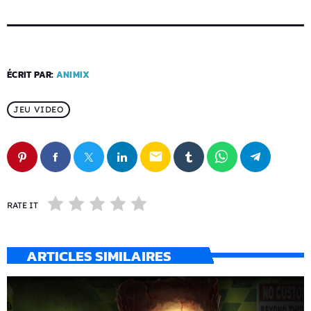
ÉCRIT PAR:
ANIMIX
JEU VIDEO
email
RATE IT
ARTICLES SIMILAIRES