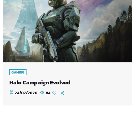
GAMING
Halo Campaign Evolved
today
24/07/2026
84