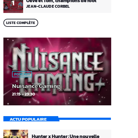
Olive et Tom, champions de foot
1
JEAN-CLAUDE CORBEL
LISTE COMPLÈTE
PODCAST
Nuisance Gaming
21:15 - 23:30
ACTU POPULAIRE
Hunter x Hunter : Une nouvelle