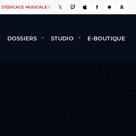
, ÇA LE FAIT !
NAMI
BERNARD MINET - FLY 
DÉDICACE MUSICALE !
DOSSIERS
STUDIO
E-BOUTIQUE