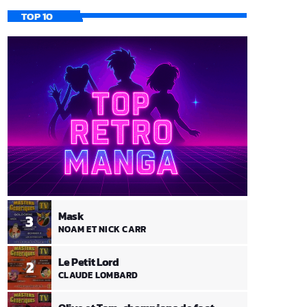
TOP 10
Mask
3
NOAM ET NICK CARR
Le Petit Lord
2
CLAUDE LOMBARD