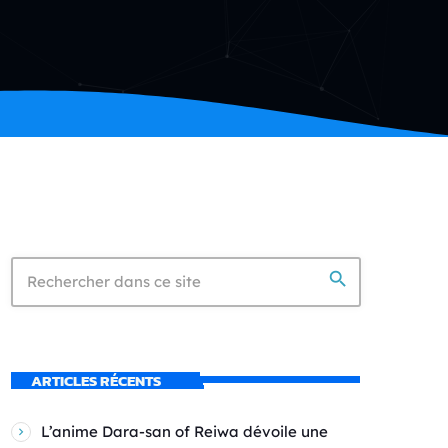
search
ARTICLES RÉCENTS
L’anime Dara-san of Reiwa dévoile une