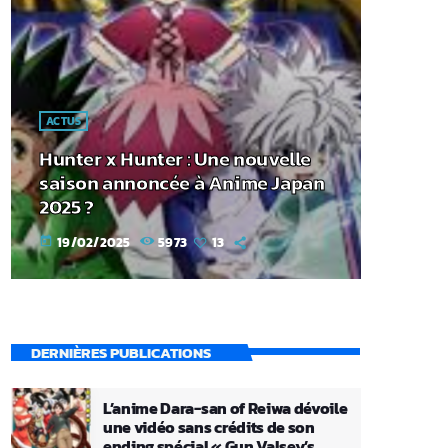
ACTUS
Hunter x Hunter : Une nouvelle
saison annoncée à Anime Japan
2025 ?
19/02/2025
5973
13
today
DERNIÈRES PUBLICATIONS
L’anime Dara-san of Reiwa dévoile
une vidéo sans crédits de son
ending spécial « Gun Valsey’s