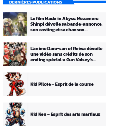
DERNIÈRES PUBLICATIONS
Le film Made in Abyss: Mezameru
Shinpi dévoile sa bande-annonce,
son casting et sa chanson
principale
L’anime Dara-san of Reiwa dévoile
une vidéo sans crédits de son
ending spécial « Gun Valsey’s
Theme »
Kid Pilote – Esprit de la course
Kid Ken – Esprit des arts martiaux