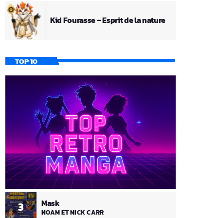
Kid Fourasse – Esprit de la nature
TOP 10
Mask
3
NOAM ET NICK CARR