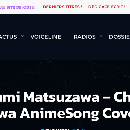
TE DE KIDSUNE
WARÉTRO
ORANGE ROAD QUI PASSE,
DERNIERS TITRES !
DÉDICACE ÉCRIT !
ACTUS
VOICELINE
RADIOS
DOSSIE
mi Matsuzawa – Ch
wa AnimeSong Cov