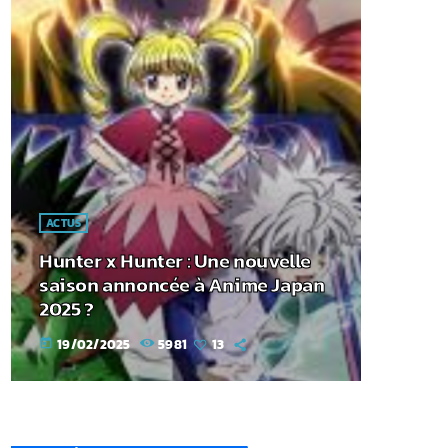
ACTUS
Hunter x Hunter : Une nouvelle
saison annoncée à Anime Japan
2025 ?
19/02/2025
5981
13
today