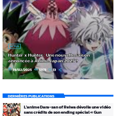
ACTUS
Hunter x Hunter : Une nouvelle saison
annoncée à Anime Japan 2025 ?
today
19/02/2025
5973
13
DERNIÈRES PUBLICATIONS
L’anime Dara-san of Reiwa dévoile une vidéo
sans crédits de son ending spécial « Gun