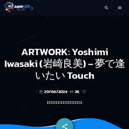
search
menu
ARTWORK: Yoshimi
Iwasaki (岩崎良美) – 夢で逢
いたい Touch
20/04/2024
26
today
share
email