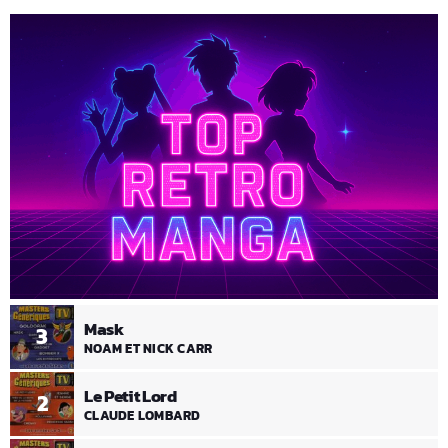
Mask
3
NOAM ET NICK CARR
Le Petit Lord
2
CLAUDE LOMBARD