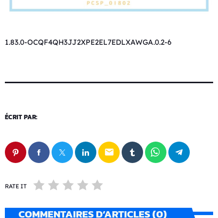
1.83.0-OCQF4QH3JJ2XPE2EL7EDLXAWGA.0.2-6
ÉCRIT PAR:
email
RATE IT
COMMENTAIRES D’ARTICLES (0)