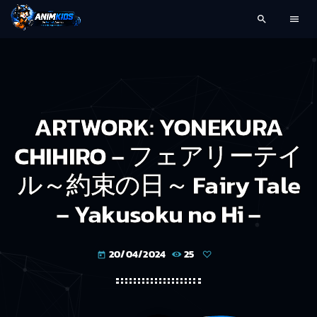
search
menu
ARTWORK: YONEKURA
CHIHIRO – フェアリーテイ
ル～約束の日～ Fairy Tale
– Yakusoku no Hi –
20/04/2024
25
today