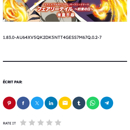
1.83.0-AU64XV5QK2DK5NTT4GESS7M67Q.0.2-7
ÉCRIT PAR:
email
RATE IT