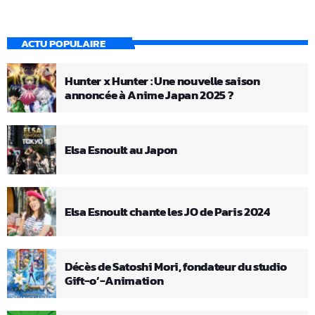
ACTU POPULAIRE
Hunter x Hunter : Une nouvelle saison
annoncée à Anime Japan 2025 ?
Elsa Esnoult au Japon
Elsa Esnoult chante les JO de Paris 2024
Décès de Satoshi Mori, fondateur du studio
Gift-o’-Animation