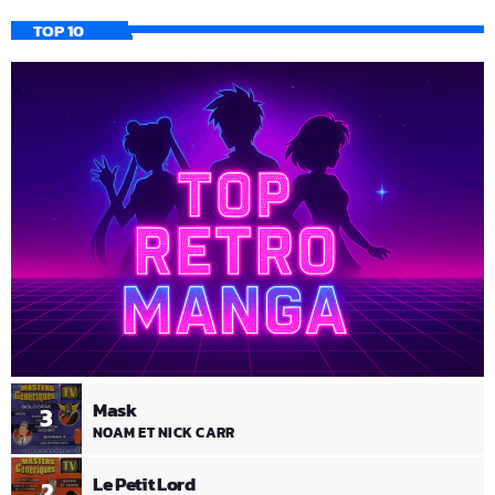
TOP 10
Mask
3
NOAM ET NICK CARR
Le Petit Lord
2