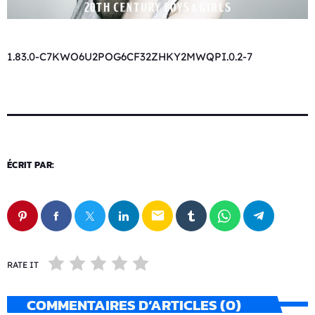
1.83.0-C7KWO6U2POG6CF32ZHKY2MWQPI.0.2-7
ÉCRIT PAR:
email
RATE IT
COMMENTAIRES D’ARTICLES (0)