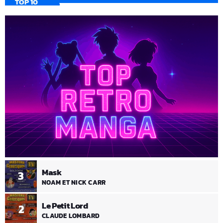
TOP 10
Mask
3
NOAM ET NICK CARR
Le Petit Lord
2
CLAUDE LOMBARD