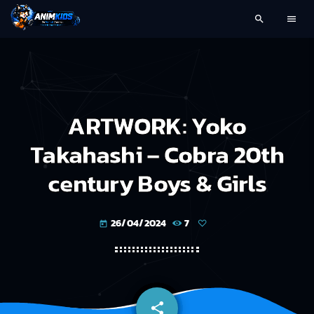
search
menu
ARTWORK: Yoko
Takahashi – Cobra 20th
century Boys & Girls
26/04/2024
7
today
share
email