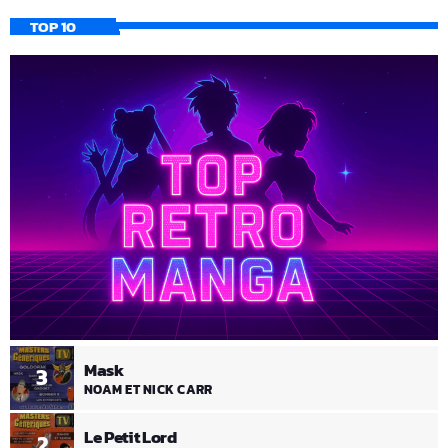
TOP 10
Mask
3
NOAM ET NICK CARR
Le Petit Lord
2