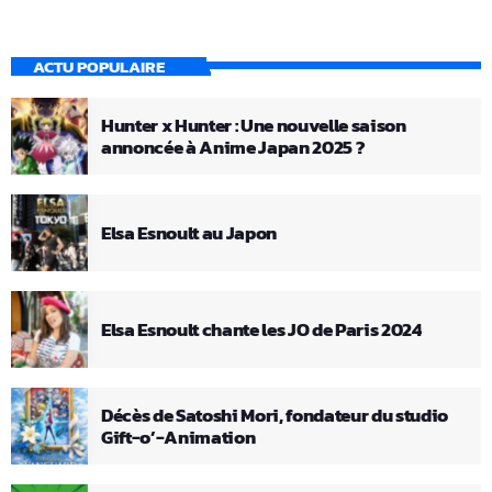
ACTU POPULAIRE
Hunter x Hunter : Une nouvelle saison
annoncée à Anime Japan 2025 ?
Elsa Esnoult au Japon
Elsa Esnoult chante les JO de Paris 2024
Décès de Satoshi Mori, fondateur du studio
Gift-o’-Animation