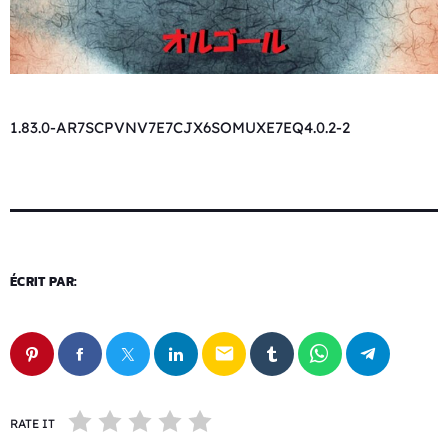
1.83.0-AR7SCPVNV7E7CJX6SOMUXE7EQ4.0.2-2
ÉCRIT PAR:
email
RATE IT