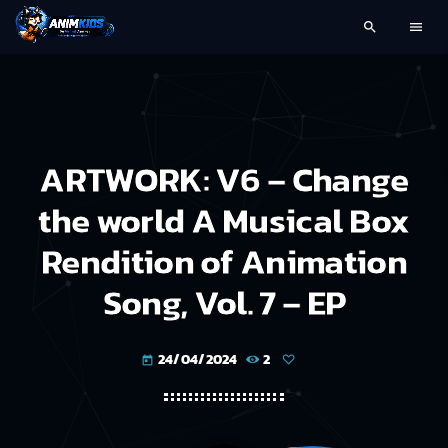
search
menu
ARTWORK: V6 – Change
the world A Musical Box
Rendition of Animation
Song, Vol. 7 – EP
24/04/2024
2
today