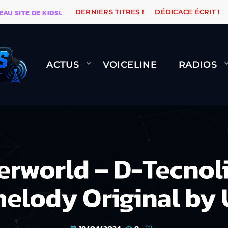
ITE DE KIDSUNE
WARÉTRO
ORANGE ROAD QUI PASSE
DERNIERS TITRES !
DÉDICACE ÉCRIT !
ACTUS
VOICELINE
RADIOS
world – D-Tecnoli
melody Original by