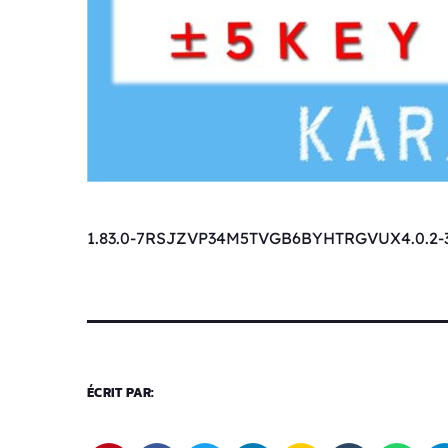
1.83.0-7RSJZVP34M5TVGB6BYHTRGVUX4.0.2-
ÉCRIT PAR: