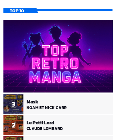
TOP 10
Mask
3
NOAM ET NICK CARR
Le Petit Lord
2
CLAUDE LOMBARD