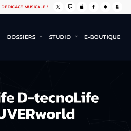
, ÇA LE FAIT !
NAMI
BERNARD MINET - FLY 
DÉDICACE MUSICALE !
DOSSIERS
STUDIO
E-BOUTIQUE
fe D-tecnoLife
 UVERworld