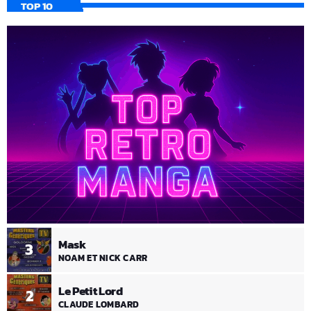
TOP 10
Mask
3
NOAM ET NICK CARR
Le Petit Lord
2
CLAUDE LOMBARD