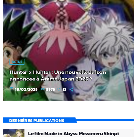
ACTUS
Hunter x Hunter : Une nouvelle saison
annoncée à Anime Japan 2025 ?
today
19/02/2025
5976
13
DERNIÈRES PUBLICATIONS
Le film Made in Abyss: Mezameru Shinpi