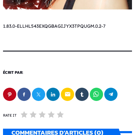
1.83.0-ELLHL543EXQGBAGIJYX3TPQUGM.0.2-7
ÉCRIT PAR:
email
RATE IT
COMMENTAIRES D’ARTICLES (0)