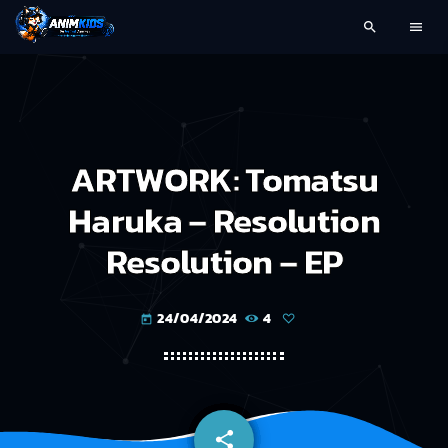
search
menu
ARTWORK: Tomatsu
Haruka – Resolution
Resolution – EP
24/04/2024
4
today
share
email