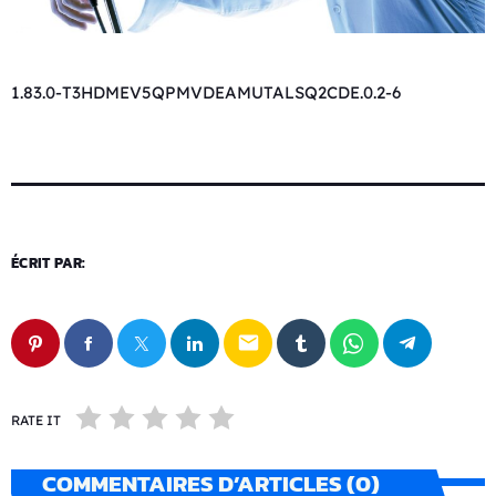
1.83.0-T3HDMEV5QPMVDEAMUTALSQ2CDE.0.2-6
ÉCRIT PAR:
email
RATE IT
COMMENTAIRES D’ARTICLES (0)