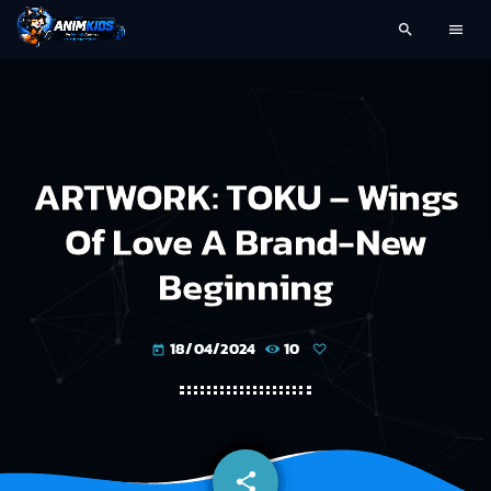
search
menu
ARTWORK: TOKU – Wings
Of Love A Brand-New
Beginning
18/04/2024
10
today
share
email