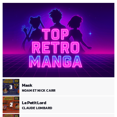
Mask
3
NOAM ET NICK CARR
Le Petit Lord
2
CLAUDE LOMBARD