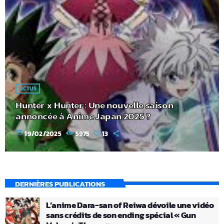
ACTUS
Hunter x Hunter : Une nouvelle saison
annoncée à Anime Japan 2025 ?
today
19/02/2025
5975
13
DERNIÈRES PUBLICATIONS
L’anime Dara-san of Reiwa dévoile une vidéo
sans crédits de son ending spécial « Gun