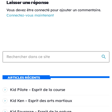
Laisser une réponse
Vous devez être connecté pour ajouter un commentaire.
Connectez-vous maintenant
search
ARTICLES RÉCENTS
Kid Pilote – Esprit de la course
Kid Ken – Esprit des arts martiaux
Kid Fourasse – Esprit de la nature