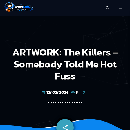
search
menu
ARTWORK: The Killers –
Somebody Told Me Hot
Fuss
12/02/2024
3
today
share
email