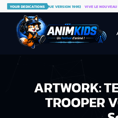
AGON BALL (GÉNÉRIQUE VERSION 1995)
YOUR DEDICATIONS
VIVE LE NOUVEAU SITE D
ARTWORK: 
TROOPER VO
S