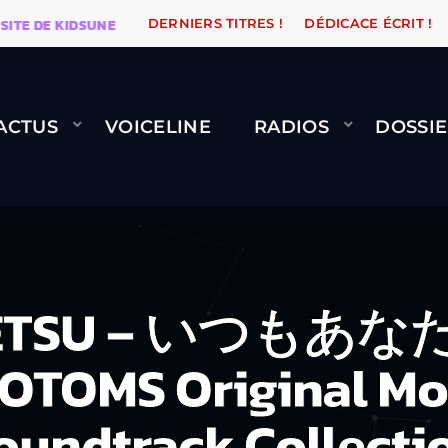
E KIDSUNE
WARÉTRO
ORANGE ROAD QUI PASSE, ÇA
DERNIERS TITRES !
DÉDICACE ÉCRIT !
ACTUS
VOICELINE
RADIOS
DOSSIE
TETSU – いつもあな
TOMS Original Mot
oundtrack Collecti