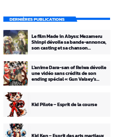
DERNIÈRES PUBLICATIONS
Le film Made in Abyss: Mezameru
Shinpi dévoile sa bande-annonce,
son casting et sa chanson
principale
L’anime Dara-san of Reiwa dévoile
une vidéo sans crédits de son
ending spécial « Gun Valsey’s
Theme »
Kid Pilote – Esprit de la course
Kid Ken – Esprit des arts martiaux