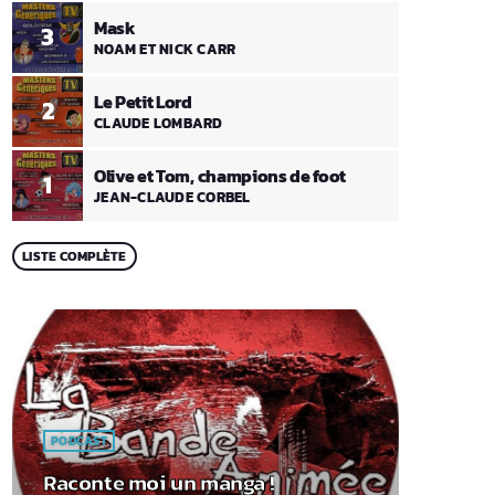
Mask
3
NOAM ET NICK CARR
Le Petit Lord
2
CLAUDE LOMBARD
Olive et Tom, champions de foot
1
JEAN-CLAUDE CORBEL
LISTE COMPLÈTE
PODCAST
Raconte moi un manga !