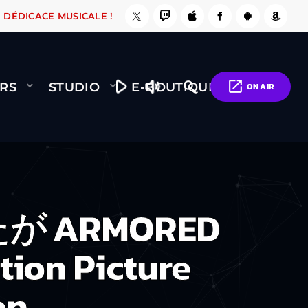
 LE FAIT !
NAMI
BERNARD MINET - FLY (GÉN
DÉDICACE MUSICALE !
play_arrow
volume_up
open_in_new
search
RS
STUDIO
E-BOUTIQUE
ON AIR
たが ARMORED
ion Picture
on