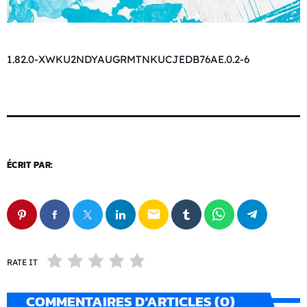
1.82.0-XWKU2NDYAUGRMTNKUCJEDB76AE.0.2-6
ÉCRIT PAR:
email
RATE IT
COMMENTAIRES D’ARTICLES (0)