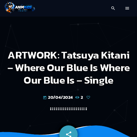
search
menu
ARTWORK: Tatsuya Kitani
– Where Our Blue Is Where
Our Blue Is – Single
20/04/2024
2
today
share
email