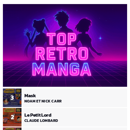
Mask
3
NOAM ET NICK CARR
Le Petit Lord
2
CLAUDE LOMBARD