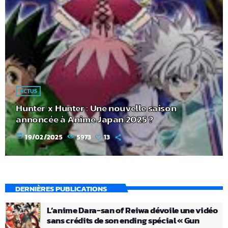
ACTUS
Hunter x Hunter : Une nouvelle saison
annoncée à Anime Japan 2025 ?
today
19/02/2025
5973
13
DERNIÈRES PUBLICATIONS
L’anime Dara-san of Reiwa dévoile une vidéo
sans crédits de son ending spécial « Gun